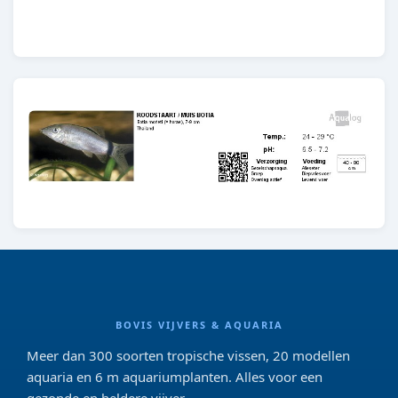
E62.1
BOVIS VIJVERS & AQUARIA
Meer dan 300 soorten tropische vissen, 20 modellen
aquaria en 6 m aquariumplanten. Alles voor een
gezonde en heldere vijver.