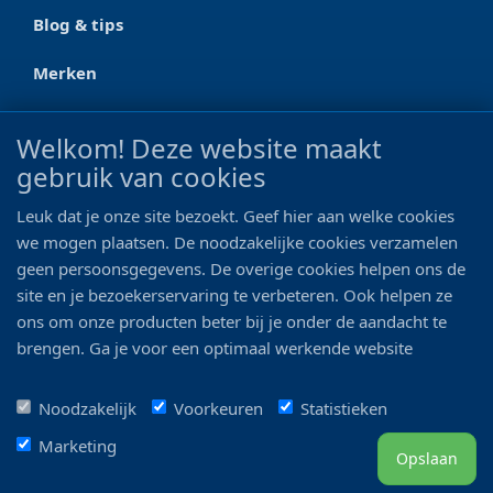
Blog & tips
Merken
CONTACT
Welkom! Deze website maakt
gebruik van cookies
Ootmarsumseweg 125a
7665 RW Albergen
Leuk dat je onze site bezoekt. Geef hier aan welke cookies
0546 - 622 990
we mogen plaatsen. De noodzakelijke cookies verzamelen
geen persoonsgegevens. De overige cookies helpen ons de
06 - 11 19 81 42
site en je bezoekerservaring te verbeteren. Ook helpen ze
ons om onze producten beter bij je onder de aandacht te
info@bo-vis.nl
brengen. Ga je voor een optimaal werkende website
inclusief alle voordelen? Vink dan alle vakjes aan!
VOLG ONS
Noodzakelijk
Voorkeuren
Statistieken
Marketing
Opslaan