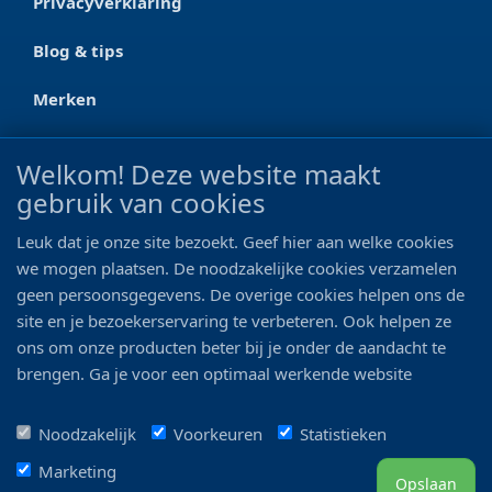
Privacyverklaring
Blog & tips
Merken
CONTACT
Welkom! Deze website maakt
gebruik van cookies
Ootmarsumseweg 125a
7665 RW Albergen
Leuk dat je onze site bezoekt. Geef hier aan welke cookies
0546 - 622 990
we mogen plaatsen. De noodzakelijke cookies verzamelen
geen persoonsgegevens. De overige cookies helpen ons de
06 - 11 19 81 42
site en je bezoekerservaring te verbeteren. Ook helpen ze
ons om onze producten beter bij je onder de aandacht te
info@bo-vis.nl
brengen. Ga je voor een optimaal werkende website
inclusief alle voordelen? Vink dan alle vakjes aan!
VOLG ONS
Noodzakelijk
Voorkeuren
Statistieken
Marketing
Opslaan