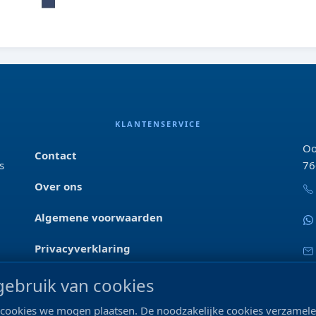
KLANTENSERVICE
Oo
Contact
s
76
Over ons
Algemene voorwaarden
Privacyverklaring
Blog & tips
ebruik van cookies
ke cookies we mogen plaatsen. De noodzakelijke cookies verzame
Merken