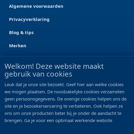
Algemene voorwaarden
Privacyverklaring
Blog & tips
Merken
CONTACT
Welkom! Deze website maakt
gebruik van cookies
Ootmarsumseweg 125a
7665 RW Albergen
Leuk dat je onze site bezoekt. Geef hier aan welke cookies
0546 - 622 990
we mogen plaatsen. De noodzakelijke cookies verzamelen
geen persoonsgegevens. De overige cookies helpen ons de
06 - 11 19 81 42
site en je bezoekerservaring te verbeteren. Ook helpen ze
ons om onze producten beter bij je onder de aandacht te
info@bo-vis.nl
brengen. Ga je voor een optimaal werkende website
inclusief alle voordelen? Vink dan alle vakjes aan!
VOLG ONS