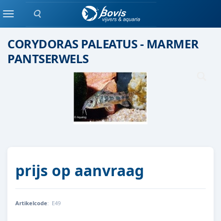
Zoeken
Groepen vis
Menu
CORYDORAS PALEATUS - MARMER
PANTSERWELS
prijs op aanvraag
Artikelcode
:
E49