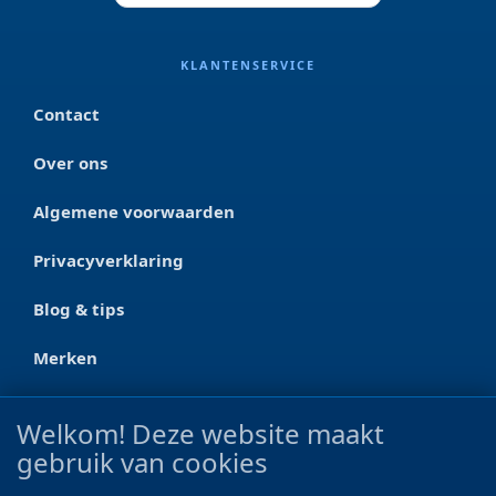
KLANTENSERVICE
Contact
Over ons
Algemene voorwaarden
Privacyverklaring
Blog & tips
Merken
CONTACT
Welkom! Deze website maakt
gebruik van cookies
Ootmarsumseweg 125a
7665 RW Albergen