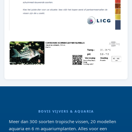
BOVIS VIJVERS & AQUARIA
Meer dan 300 soorten tropische vissen, 20 modellen
aquaria en 6 m aquariumplanten. Alles voor een