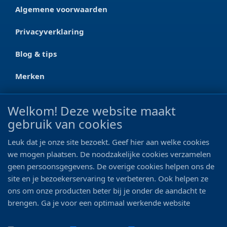
Algemene voorwaarden
Privacyverklaring
Blog & tips
Merken
CONTACT
Welkom! Deze website maakt
gebruik van cookies
Ootmarsumseweg 125a
7665 RW Albergen
Leuk dat je onze site bezoekt. Geef hier aan welke cookies
0546 - 622 990
we mogen plaatsen. De noodzakelijke cookies verzamelen
geen persoonsgegevens. De overige cookies helpen ons de
06 - 11 19 81 42
site en je bezoekerservaring te verbeteren. Ook helpen ze
ons om onze producten beter bij je onder de aandacht te
info@bo-vis.nl
brengen. Ga je voor een optimaal werkende website
inclusief alle voordelen? Vink dan alle vakjes aan!
VOLG ONS