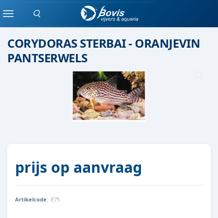
Zoeken
Groepen vis
Menu
CORYDORAS STERBAI - ORANJEVIN
PANTSERWELS
prijs op aanvraag
Artikelcode
:
E75