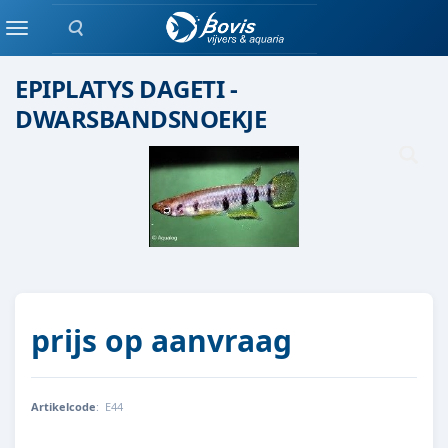
Zoeken
Groepen vis
Menu
EPIPLATYS DAGETI -
DWARSBANDSNOEKJE
prijs op aanvraag
Artikelcode
:
E44