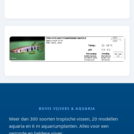
E44
BOVIS VIJVERS & AQUARIA
Meer dan 300 soorten tropische vissen, 20 modellen
aquaria en 6 m aquariumplanten. Alles voor een
gezonde en heldere vijver.