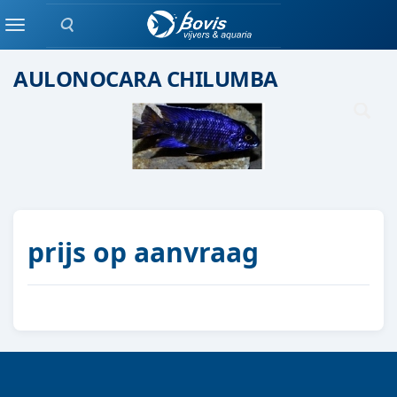
Zoeken
Malawi cichlide
Menu
AULONOCARA CHILUMBA
prijs op aanvraag