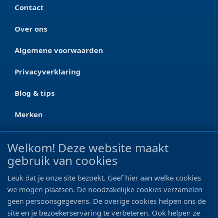
Contact
Over ons
Algemene voorwaarden
Privacyverklaring
Blog & tips
Merken
CONTACT
Welkom! Deze website maakt
gebruik van cookies
Ootmarsumseweg 125a
7665 RW Albergen
Leuk dat je onze site bezoekt. Geef hier aan welke cookies
0546 - 622 990
we mogen plaatsen. De noodzakelijke cookies verzamelen
geen persoonsgegevens. De overige cookies helpen ons de
06 - 11 19 81 42
site en je bezoekerservaring te verbeteren. Ook helpen ze