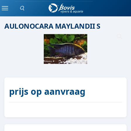
Zoeken
Malawi cichlide
Menu
AULONOCARA MAYLANDII S
prijs op aanvraag