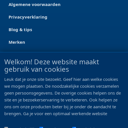
Algemene voorwaarden
Privacyverklaring
Blog & tips
Merken
CONTACT
Welkom! Deze website maakt
gebruik van cookies
Ootmarsumseweg 125a
7665 RW Albergen
Leuk dat je onze site bezoekt. Geef hier aan welke cookies
0546 - 622 990
we mogen plaatsen. De noodzakelijke cookies verzamelen
geen persoonsgegevens. De overige cookies helpen ons de
06 - 11 19 81 42
site en je bezoekerservaring te verbeteren. Ook helpen ze
ons om onze producten beter bij je onder de aandacht te
info@bo-vis.nl
brengen. Ga je voor een optimaal werkende website
inclusief alle voordelen? Vink dan alle vakjes aan!
VOLG ONS