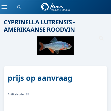
Zoeken
Scholenvis
Menu
CYPRINELLA LUTRENSIS -
AMERIKAANSE ROODVIN
prijs op aanvraag
Artikelcode
:
E4
AMR