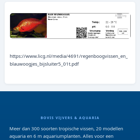
https://www.licg.nl/media/4691/regenboogvissen_en_
blauwoogjes_bijsluiter5_01t.pdf
BOVIS VIJVERS & AQUARIA
Meer dan 300 soorten tropische vissen, 20 modellen
aquaria en 6 m aquariumplanten. Alles voor een