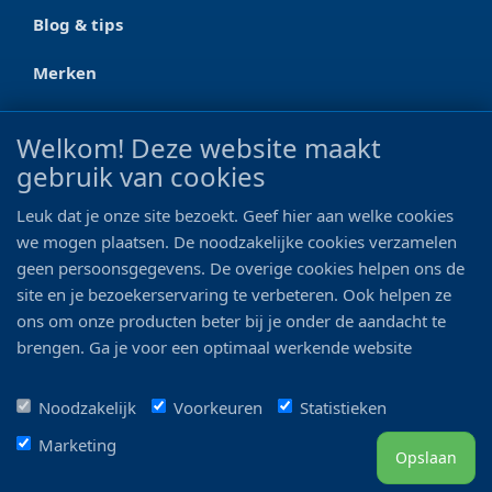
Blog & tips
Merken
CONTACT
Welkom! Deze website maakt
gebruik van cookies
Ootmarsumseweg 125a
7665 RW Albergen
Leuk dat je onze site bezoekt. Geef hier aan welke cookies
0546 - 622 990
we mogen plaatsen. De noodzakelijke cookies verzamelen
geen persoonsgegevens. De overige cookies helpen ons de
06 - 11 19 81 42
site en je bezoekerservaring te verbeteren. Ook helpen ze
ons om onze producten beter bij je onder de aandacht te
info@bo-vis.nl
brengen. Ga je voor een optimaal werkende website
inclusief alle voordelen? Vink dan alle vakjes aan!
VOLG ONS
Noodzakelijk
Voorkeuren
Statistieken
Marketing
Opslaan