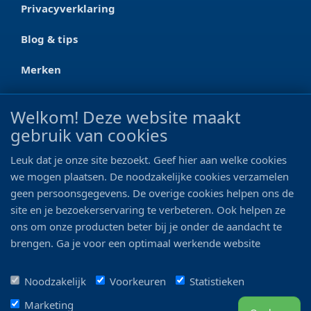
Privacyverklaring
Blog & tips
Merken
CONTACT
Welkom! Deze website maakt
gebruik van cookies
Ootmarsumseweg 125a
7665 RW Albergen
Leuk dat je onze site bezoekt. Geef hier aan welke cookies
0546 - 622 990
we mogen plaatsen. De noodzakelijke cookies verzamelen
geen persoonsgegevens. De overige cookies helpen ons de
06 - 11 19 81 42
site en je bezoekerservaring te verbeteren. Ook helpen ze
ons om onze producten beter bij je onder de aandacht te
info@bo-vis.nl
brengen. Ga je voor een optimaal werkende website
inclusief alle voordelen? Vink dan alle vakjes aan!
VOLG ONS
Noodzakelijk
Voorkeuren
Statistieken
Marketing