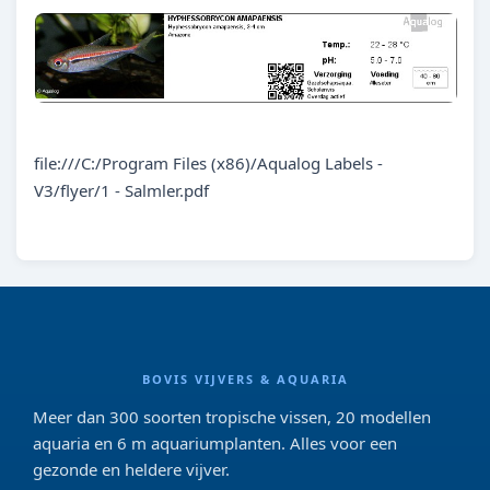
file:///C:/Program Files (x86)/Aqualog Labels -
V3/flyer/1 - Salmler.pdf
BOVIS VIJVERS & AQUARIA
Meer dan 300 soorten tropische vissen, 20 modellen
aquaria en 6 m aquariumplanten. Alles voor een
gezonde en heldere vijver.