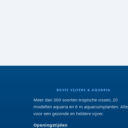
BOVIS VIJVERS & AQUARIA
Meer dan 300 soorten tropische vissen, 20
modellen aquaria en 6 m aquariumplanten. Alle
voor een gezonde en heldere vijver.
Openingstijden