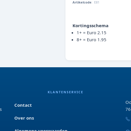
Artikelcode
:
E81
E81
Kortingsschema
1+ = Euro 2.15
8+ = Euro 1.95
KLANTENSERVICE
Oo
Contact
s
76
Over ons
Algemene voorwaarden