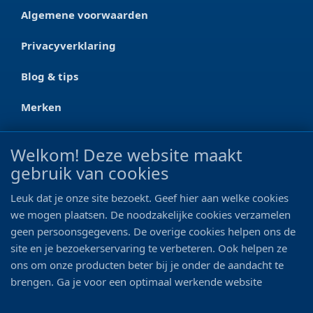
Algemene voorwaarden
Privacyverklaring
Blog & tips
Merken
CONTACT
Welkom! Deze website maakt
gebruik van cookies
Ootmarsumseweg 125a
7665 RW Albergen
Leuk dat je onze site bezoekt. Geef hier aan welke cookies
0546 - 622 990
we mogen plaatsen. De noodzakelijke cookies verzamelen
geen persoonsgegevens. De overige cookies helpen ons de
06 - 11 19 81 42
site en je bezoekerservaring te verbeteren. Ook helpen ze
ons om onze producten beter bij je onder de aandacht te
info@bo-vis.nl
brengen. Ga je voor een optimaal werkende website
inclusief alle voordelen? Vink dan alle vakjes aan!
VOLG ONS