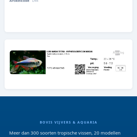
Artikelcode
:
D44
D44
BOVIS VIJVERS & AQUARIA
Meer dan 300 soorten tropische vissen, 20 modellen