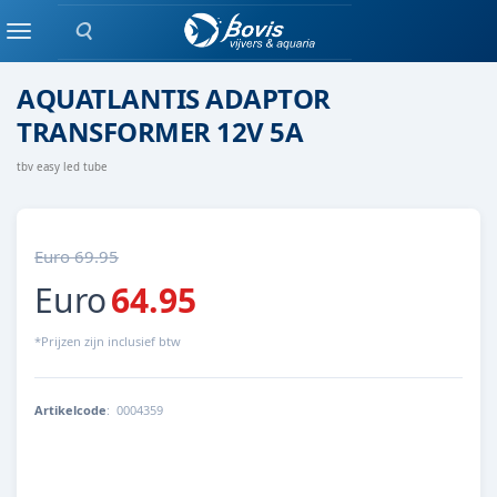
Zoeken
Aquatlantis
Menu
AQUATLANTIS ADAPTOR
TRANSFORMER 12V 5A
tbv easy led tube
Euro 69.95
Euro
64.95
*Prijzen zijn inclusief btw
Artikelcode
:
0004359
5607329127729