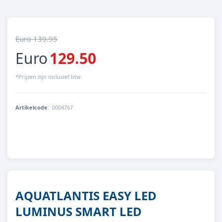
Euro 139.95
Euro
129.50
*Prijzen zijn inclusief btw
Artikelcode
:
0004767
5607329116495
AQUATLANTIS EASY LED
LUMINUS SMART LED