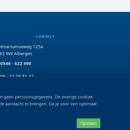
CONTACT
tmarsumseweg 125a
65 RW Albergen
0546 - 622 990
06 - 11 19 81 42
info@bo-vis.nl
len geen persoonsgegevens. De overige cookies
 de aandacht te brengen. Ga je voor een optimaal
VOLG ONS
Opslaan