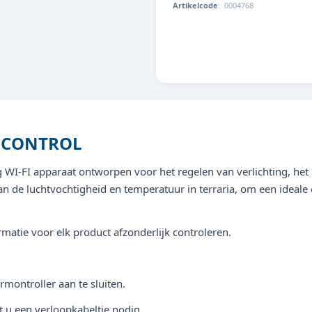
Artikelcode
:
0004768
5607329214887
 CONTROL
dig WI-FI apparaat ontworpen voor het regelen van verlichting, he
n de luchtvochtigheid en temperatuur in terraria, om een ideale 
rmatie voor elk product afzonderlijk controleren.
rmontroller aan te sluiten.
t u een verloopkabeltje nodig.