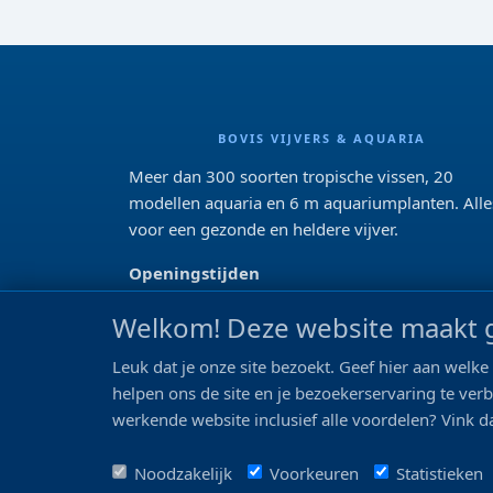
BOVIS VIJVERS & AQUARIA
Meer dan 300 soorten tropische vissen, 20
modellen aquaria en 6 m aquariumplanten. Alle
voor een gezonde en heldere vijver.
Openingstijden
Di 13:00 - 18:00 Wo-Vr: 10:00 - 18:00
Welkom! Deze website maakt g
Za: 09:00 - 17:00
Zo: gesloten>
Leuk dat je onze site bezoekt. Geef hier aan wel
helpen ons de site en je bezoekerservaring te ver
REVIEWS
werkende website inclusief alle voordelen? Vink da
Noodzakelijk
Voorkeuren
Statistieken