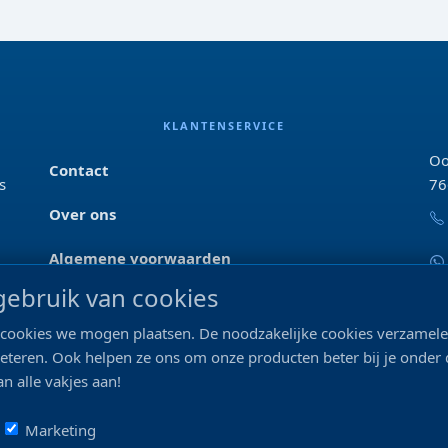
KLANTENSERVICE
Oo
Contact
s
76
Over ons
Algemene voorwaarden
ebruik van cookies
Privacyverklaring
ke cookies we mogen plaatsen. De noodzakelijke cookies verzame
Blog & tips
beteren. Ook helpen ze ons om onze producten beter bij je onder
n alle vakjes aan!
Merken
Marketing