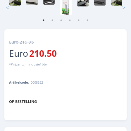
Euro 219.95
Euro
210.50
*Prijzen zijn inclusief btw
Artikelcode
:
0008352
4043366312024
OP BESTELLING