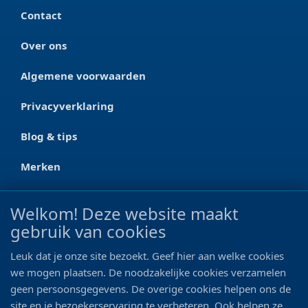
Contact
Over ons
Algemene voorwaarden
Privacyverklaring
Blog & tips
Merken
CONTACT
Welkom! Deze website maakt
gebruik van cookies
Ootmarsumseweg 125a
7665 RW Albergen
Leuk dat je onze site bezoekt. Geef hier aan welke cookies
0546 - 622 990
we mogen plaatsen. De noodzakelijke cookies verzamelen
geen persoonsgegevens. De overige cookies helpen ons de
06 - 11 19 81 42
site en je bezoekerservaring te verbeteren. Ook helpen ze