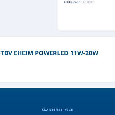
Artikelcode
:
4200000
4011708420362
8 TBV EHEIM POWERLED 11W-20W
KLANTENSERVICE