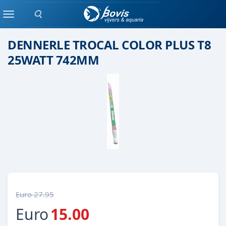
Zoeken
tl /overige
Menu
DENNERLE TROCAL COLOR PLUS T8
25WATT 742MM
Euro 27.95
Euro
15.00