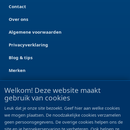
Contact
Over ons
Algemene voorwaarden
Privacyverklaring
Blog & tips
Merken
CONTACT
Welkom! Deze website maakt
gebruik van cookies
Ootmarsumseweg 125a
7665 RW Albergen
Leuk dat je onze site bezoekt. Geef hier aan welke cookies
0546 - 622 990
we mogen plaatsen. De noodzakelijke cookies verzamelen
geen persoonsgegevens. De overige cookies helpen ons de
06 - 11 19 81 42
site en je bezoekerservaring te verbeteren. Ook helpen ze