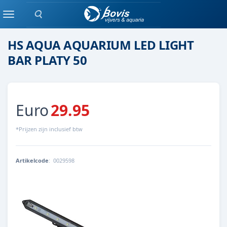
Zoeken
tl /overige
Menu
HS AQUA AQUARIUM LED LIGHT
BAR PLATY 50
Euro
29.95
*Prijzen zijn inclusief btw
Artikelcode
:
0029598
8713179295987