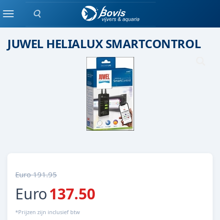
Zoeken
tl /overige
Menu
JUWEL HELIALUX SMARTCONTROL
Euro 191.95
Euro
137.50
*Prijzen zijn inclusief btw