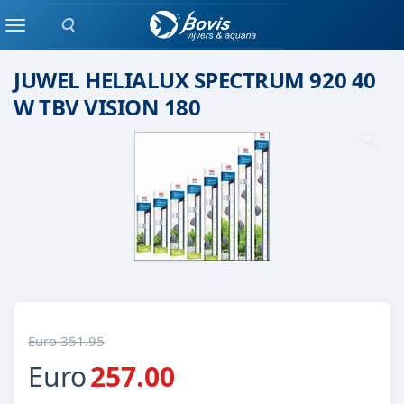
Zoeken
tl /overige
Menu
JUWEL HELIALUX SPECTRUM 920 40
W TBV VISION 180
Euro 351.95
Euro
257.00