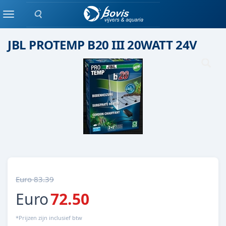
Zoeken
Bodem verwarming
Menu
JBL PROTEMP B20 III 20WATT 24V
Euro 83.39
Euro
72.50
*Prijzen zijn inclusief btw