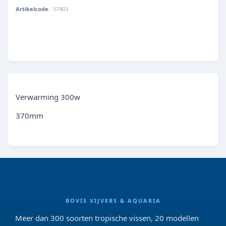
Artikelcode
:
57403
4010052574035
Verwarming 300w
370mm
BOVIS VIJVERS & AQUARIA
Meer dan 300 soorten tropische vissen, 20 modellen