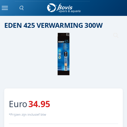
Zoeken
Staaf verwarming
Menu
EDEN 425 VERWARMING 300W
Euro
34.95
*Prijzen zijn inclusief btw