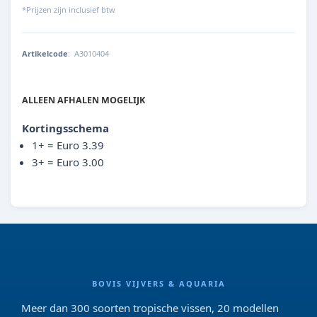
*Prijzen zijn inclusief btw
Artikelcode
:
A3010404
8715897227493
ALLEEN AFHALEN MOGELIJK
Kortingsschema
1+ = Euro 3.39
3+ = Euro 3.00
BOVIS VIJVERS & AQUARIA
Meer dan 300 soorten tropische vissen, 20 modellen