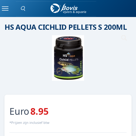
Zoeken
Droog voer
Menu
HS AQUA CICHLID PELLETS S 200ML
Euro
8.95
*Prijzen zijn inclusief btw