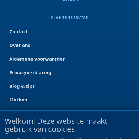
KLANTENSERVICE
Contact
Over ons
Algemene voorwaarden
Privacyverklaring
Blog & tips
Merken
CONTACT
Welkom! Deze website maakt
gebruik van cookies
Ootmarsumseweg 125a
7665 RW Albergen