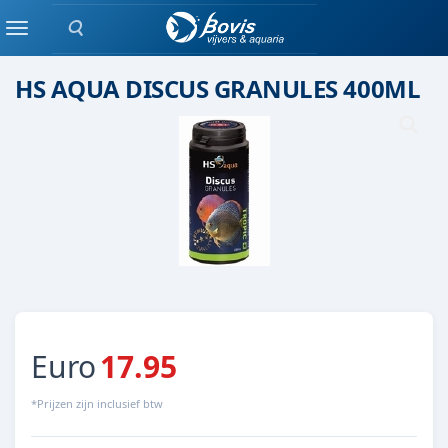
Zoeken
Droog voer
Menu
HS AQUA DISCUS GRANULES 400ML
Euro
17.95
*Prijzen zijn inclusief btw