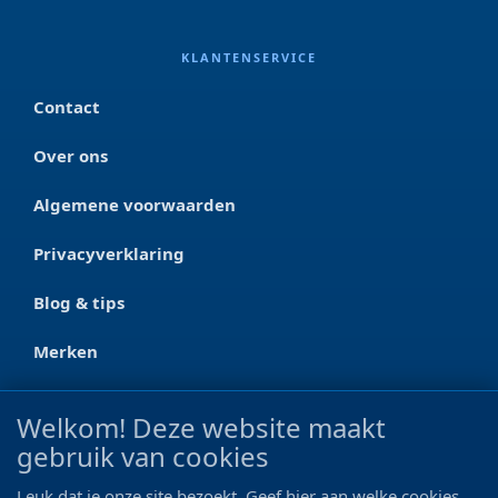
KLANTENSERVICE
Contact
Over ons
Algemene voorwaarden
Privacyverklaring
Blog & tips
Merken
CONTACT
Welkom! Deze website maakt
gebruik van cookies
Ootmarsumseweg 125a
7665 RW Albergen
Leuk dat je onze site bezoekt. Geef hier aan welke cookies