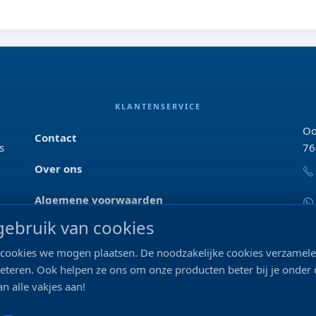
KLANTENSERVICE
Oo
Contact
s
76
Over ons
Algemene voorwaarden
ebruik van cookies
Privacyverklaring
ke cookies we mogen plaatsen. De noodzakelijke cookies verzame
Blog & tips
beteren. Ook helpen ze ons om onze producten beter bij je onder
n alle vakjes aan!
Merken