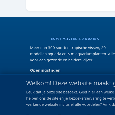
BOVIS VIJVERS & AQUARIA
Meer dan 300 soorten tropische vissen, 20
modellen aquaria en 6 m aquariumplanten. Alle
voor een gezonde en heldere vijver.
Openingstijden
Di 13:00 - 18:00 Wo-Vr: 10:00 - 18:00
Welkom! Deze website maakt g
Za: 09:00 - 17:00
Zo: gesloten>
Leuk dat je onze site bezoekt. Geef hier aan wel
helpen ons de site en je bezoekerservaring te ver
REVIEWS
werkende website inclusief alle voordelen? Vink da