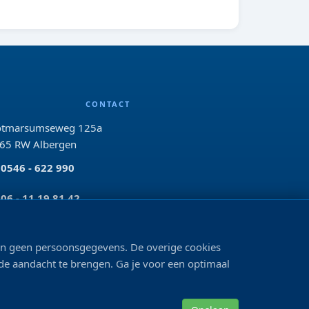
CONTACT
tmarsumseweg 125a
65 RW Albergen
0546 - 622 990
06 - 11 19 81 42
info@bo-vis.nl
len geen persoonsgegevens. De overige cookies
 de aandacht te brengen. Ga je voor een optimaal
VOLG ONS