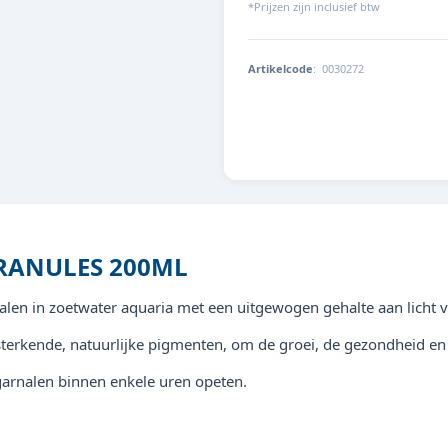
*Prijzen zijn inclusief btw
Artikelcode
:
0030272
8713179302722
RANULES 200ML
nalen in zoetwater aquaria met een uitgewogen gehalte aan licht v
ersterkende, natuurlijke pigmenten, om de groei, de gezondheid e
garnalen binnen enkele uren opeten.