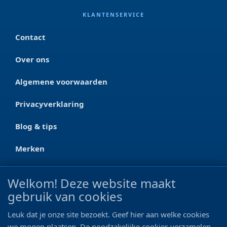
KLANTENSERVICE
Contact
Over ons
Algemene voorwaarden
Privacyverklaring
Blog & tips
Merken
CONTACT
Welkom! Deze website maakt
gebruik van cookies
Ootmarsumseweg 125a
7665 RW Albergen
Leuk dat je onze site bezoekt. Geef hier aan welke cookies
0546 - 622 990
we mogen plaatsen. De noodzakelijke cookies verzamelen