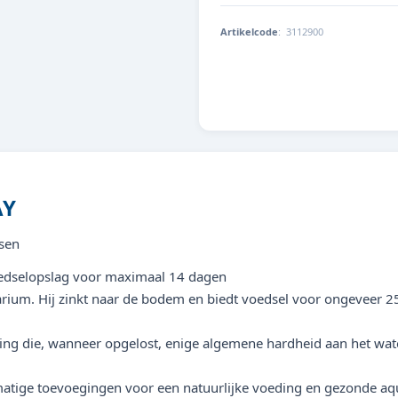
Artikelcode
:
3112900
4014162311290
AY
ssen
edselopslag voor maximaal 14 dagen
arium. Hij zinkt naar de bodem en biedt voedsel voor ongeveer 25
ding die, wanneer opgelost, enige algemene hardheid aan het wa
atige toevoegingen voor een natuurlijke voeding en gezonde aqu