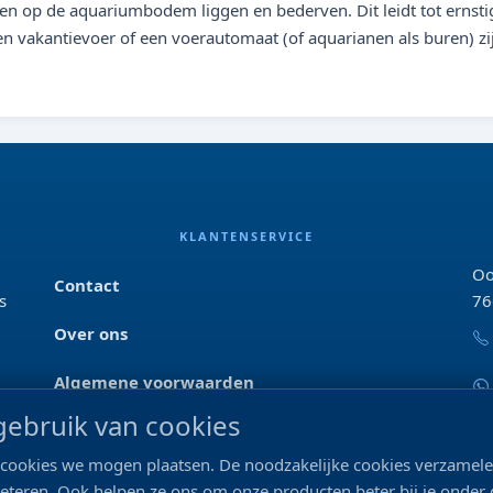
n op de aquariumbodem liggen en bederven. Dit leidt tot ernsti
Een vakantievoer of een voerautomaat (of aquarianen als buren) zi
KLANTENSERVICE
Oo
Contact
s
76
Over ons
Algemene voorwaarden
ebruik van cookies
Privacyverklaring
ke cookies we mogen plaatsen. De noodzakelijke cookies verzame
Blog & tips
beteren. Ook helpen ze ons om onze producten beter bij je onder