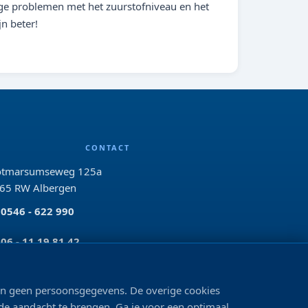
ge problemen met het zuurstofniveau en het
jn beter!
CONTACT
tmarsumseweg 125a
65 RW Albergen
0546 - 622 990
06 - 11 19 81 42
info@bo-vis.nl
len geen persoonsgegevens. De overige cookies
 de aandacht te brengen. Ga je voor een optimaal
VOLG ONS