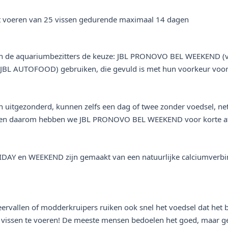
et voeren van 25 vissen gedurende maximaal 14 dagen
ben de aquariumbezitters de keuze: JBL PRONOVO BEL WEEKEND 
(JBL AUTOFOOD) gebruiken, die gevuld is met hun voorkeur voor
itgezonderd, kunnen zelfs een dag of twee zonder voedsel, net 
bij en daarom hebben we JBL PRONOVO BEL WEEKEND voor korte 
Y en WEEKEND zijn gemaakt van een natuurlijke calciumverbind
rvallen of modderkruipers ruiken ook snel het voedsel dat het
 je vissen te voeren! De meeste mensen bedoelen het goed, maar g