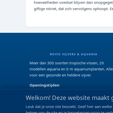
hoeveelheden voedsel blijven dan onopgegete
giftige nitriet, dat zich vervolgens ophoopt. 
BOVIS VIJVERS & AQUARIA
Meer dan 300 soorten tropische vissen, 20
modellen aquaria en 6 m aquariumplanten. Alle
voor een gezonde en heldere vijver.
Openingstijden
Di 13:00 - 18:00 Wo-Vr: 10:00 - 18:00
Welkom! Deze website maakt g
Za: 09:00 - 17:00
Zo: gesloten>
Leuk dat je onze site bezoekt. Geef hier aan wel
helpen ons de site en je bezoekerservaring te ver
REVIEWS