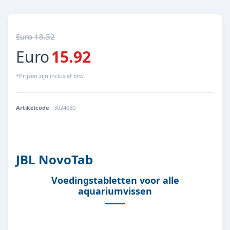
Euro 18.52
Euro
15.92
*Prijzen zijn inclusief btw
Artikelcode
:
3024080
4014162001160
JBL NovoTab
Voedingstabletten voor alle
aquariumvissen