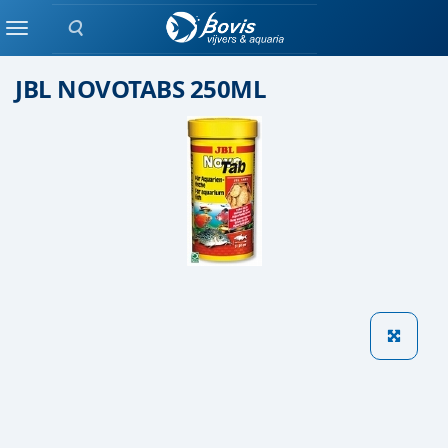
Zoeken
Droog voer
Menu
JBL NOVOTABS 250ML