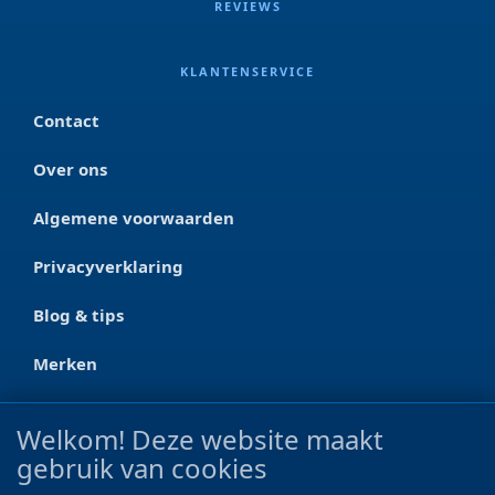
REVIEWS
KLANTENSERVICE
Contact
Over ons
Algemene voorwaarden
Privacyverklaring
Blog & tips
Merken
CONTACT
Welkom! Deze website maakt
gebruik van cookies
Ootmarsumseweg 125a
7665 RW Albergen