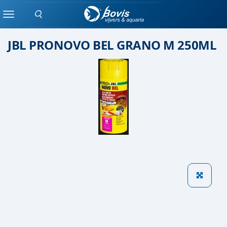
Zoeken
Droog voer
Menu
JBL PRONOVO BEL GRANO M 250ML