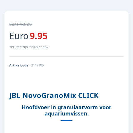
Euro 12.00
Euro
9.95
*Prijzen zijn inclusief btw
Artikelcode
:
3112100
4014162311214
JBL NovoGranoMix CLICK
Hoofdvoer in granulaatvorm voor
aquariumvissen.