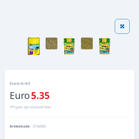
Euro 6.43
Euro
5.35
*Prijzen zijn inclusief btw
Artikelcode
:
3156000