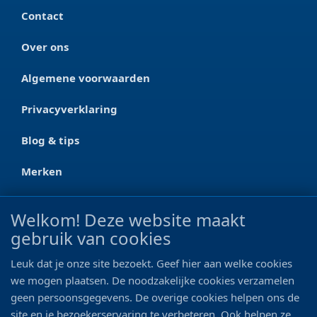
Contact
Over ons
Algemene voorwaarden
Privacyverklaring
Blog & tips
Merken
CONTACT
Welkom! Deze website maakt
gebruik van cookies
Ootmarsumseweg 125a
7665 RW Albergen
Leuk dat je onze site bezoekt. Geef hier aan welke cookies
0546 - 622 990
we mogen plaatsen. De noodzakelijke cookies verzamelen
geen persoonsgegevens. De overige cookies helpen ons de
06 - 11 19 81 42
site en je bezoekerservaring te verbeteren. Ook helpen ze