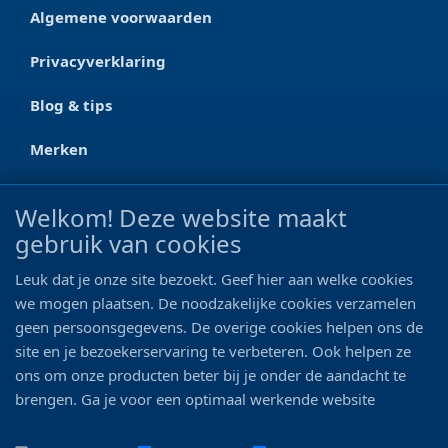
Algemene voorwaarden
Privacyverklaring
Blog & tips
Merken
CONTACT
Welkom! Deze website maakt
gebruik van cookies
Ootmarsumseweg 125a
7665 RW Albergen
Leuk dat je onze site bezoekt. Geef hier aan welke cookies
0546 - 622 990
we mogen plaatsen. De noodzakelijke cookies verzamelen
geen persoonsgegevens. De overige cookies helpen ons de
06 - 11 19 81 42
site en je bezoekerservaring te verbeteren. Ook helpen ze
ons om onze producten beter bij je onder de aandacht te
info@bo-vis.nl
brengen. Ga je voor een optimaal werkende website
inclusief alle voordelen? Vink dan alle vakjes aan!
VOLG ONS