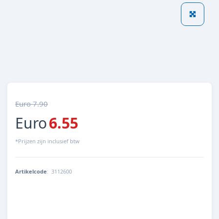
Euro 7.90
Euro
6.55
*Prijzen zijn inclusief btw
Artikelcode
:
3112600
4014162311269