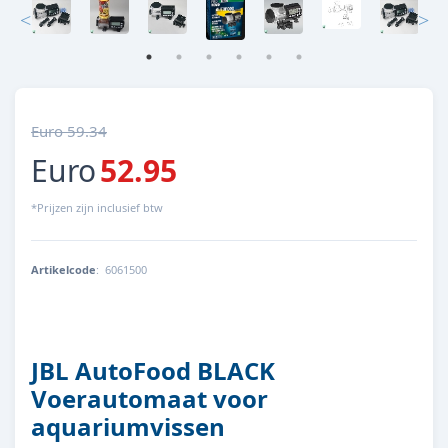
Euro 59.34
Euro
52.95
*Prijzen zijn inclusief btw
Artikelcode
:
6061500
4014162606303
JBL AutoFood BLACK
Voerautomaat voor
aquariumvissen