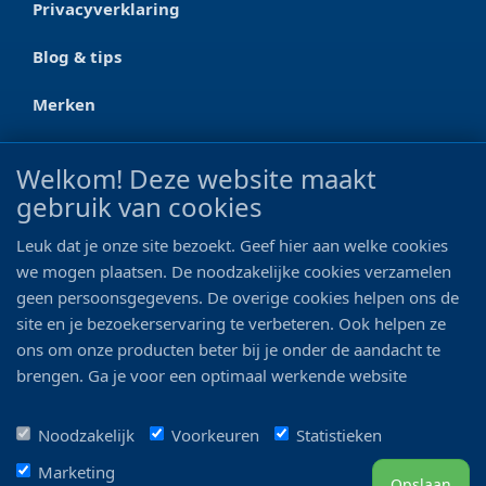
Privacyverklaring
Blog & tips
Merken
CONTACT
Welkom! Deze website maakt
gebruik van cookies
Ootmarsumseweg 125a
7665 RW Albergen
Leuk dat je onze site bezoekt. Geef hier aan welke cookies
0546 - 622 990
we mogen plaatsen. De noodzakelijke cookies verzamelen
geen persoonsgegevens. De overige cookies helpen ons de
06 - 11 19 81 42
site en je bezoekerservaring te verbeteren. Ook helpen ze
ons om onze producten beter bij je onder de aandacht te
info@bo-vis.nl
brengen. Ga je voor een optimaal werkende website
inclusief alle voordelen? Vink dan alle vakjes aan!
VOLG ONS
Noodzakelijk
Voorkeuren
Statistieken
Marketing
Opslaan