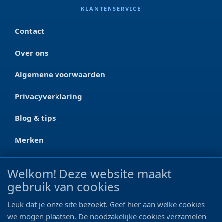
KLANTENSERVICE
Contact
Over ons
Algemene voorwaarden
Privacyverklaring
Blog & tips
Merken
CONTACT
Welkom! Deze website maakt
gebruik van cookies
Ootmarsumseweg 125a
7665 RW Albergen
Leuk dat je onze site bezoekt. Geef hier aan welke cookies
0546 - 622 990
we mogen plaatsen. De noodzakelijke cookies verzamelen