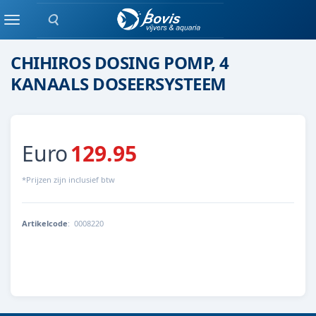
Zoeken
Doseersysteem
Menu
CHIHIROS DOSING POMP, 4
KANAALS DOSEERSYSTEEM
Euro
129.95
*Prijzen zijn inclusief btw
Artikelcode
:
0008220
4043366210009