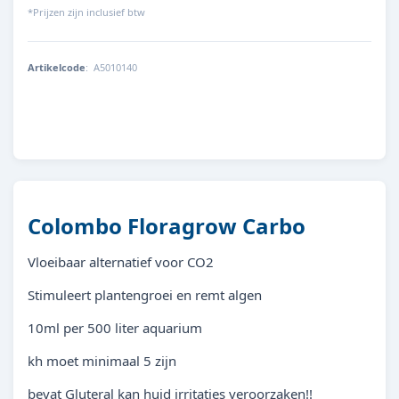
*Prijzen zijn inclusief btw
Artikelcode
:
A5010140
8715897244148
Colombo Floragrow Carbo
Vloeibaar alternatief voor CO2
Stimuleert plantengroei en remt algen
10ml per 500 liter aquarium
kh moet minimaal 5 zijn
bevat Gluteral kan huid irritaties veroorzaken!!