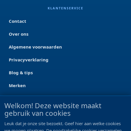
KLANTENSERVICE
Contact
Over ons
Algemene voorwaarden
Privacyverklaring
Blog & tips
Merken
CONTACT
Welkom! Deze website maakt
gebruik van cookies
Ootmarsumseweg 125a
7665 RW Albergen
Leuk dat je onze site bezoekt. Geef hier aan welke cookies
0546 - 622 990
we mogen plaatsen. De noodzakelijke cookies verzamelen