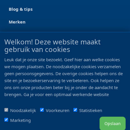
Blog & tips
Merken
CONTACT
Welkom! Deze website maakt
gebruik van cookies
Ootmarsumseweg 125a
7665 RW Albergen
Leuk dat je onze site bezoekt. Geef hier aan welke cookies
0546 - 622 990
we mogen plaatsen. De noodzakelijke cookies verzamelen
geen persoonsgegevens. De overige cookies helpen ons de
06 - 11 19 81 42
site en je bezoekerservaring te verbeteren. Ook helpen ze
ons om onze producten beter bij je onder de aandacht te
info@bo-vis.nl
brengen. Ga je voor een optimaal werkende website
inclusief alle voordelen? Vink dan alle vakjes aan!
VOLG ONS
Noodzakelijk
Voorkeuren
Statistieken
Marketing
Opslaan