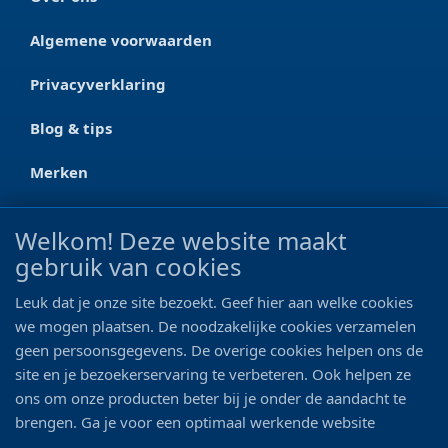
Algemene voorwaarden
Privacyverklaring
Blog & tips
Merken
CONTACT
Welkom! Deze website maakt
gebruik van cookies
Ootmarsumseweg 125a
7665 RW Albergen
Leuk dat je onze site bezoekt. Geef hier aan welke cookies
0546 - 622 990
we mogen plaatsen. De noodzakelijke cookies verzamelen
geen persoonsgegevens. De overige cookies helpen ons de
06 - 11 19 81 42
site en je bezoekerservaring te verbeteren. Ook helpen ze
ons om onze producten beter bij je onder de aandacht te
info@bo-vis.nl
brengen. Ga je voor een optimaal werkende website
inclusief alle voordelen? Vink dan alle vakjes aan!