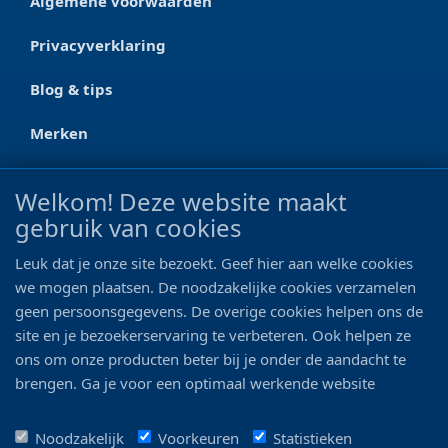
Algemene voorwaarden
Privacyverklaring
Blog & tips
Merken
CONTACT
Welkom! Deze website maakt
gebruik van cookies
Ootmarsumseweg 125a
7665 RW Albergen
Leuk dat je onze site bezoekt. Geef hier aan welke cookies
0546 - 622 990
we mogen plaatsen. De noodzakelijke cookies verzamelen
geen persoonsgegevens. De overige cookies helpen ons de
06 - 11 19 81 42
site en je bezoekerservaring te verbeteren. Ook helpen ze
ons om onze producten beter bij je onder de aandacht te
info@bo-vis.nl
brengen. Ga je voor een optimaal werkende website
inclusief alle voordelen? Vink dan alle vakjes aan!
VOLG ONS
Noodzakelijk
Voorkeuren
Statistieken