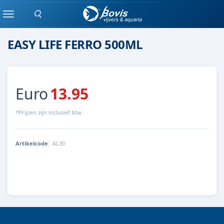
Zoeken
Plant bemesting
Menu
EASY LIFE FERRO 500ML
Euro
13.95
*Prijzen zijn inclusief btw
Artikelcode
:
AL30
8715837040069