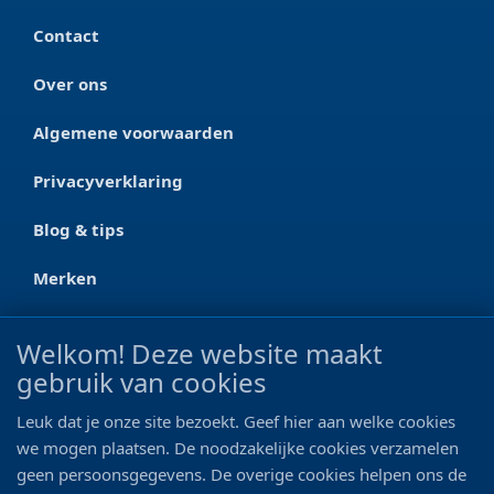
Contact
Over ons
Algemene voorwaarden
Privacyverklaring
Blog & tips
Merken
CONTACT
Welkom! Deze website maakt
gebruik van cookies
Ootmarsumseweg 125a
7665 RW Albergen
Leuk dat je onze site bezoekt. Geef hier aan welke cookies
0546 - 622 990
we mogen plaatsen. De noodzakelijke cookies verzamelen
geen persoonsgegevens. De overige cookies helpen ons de
06 - 11 19 81 42