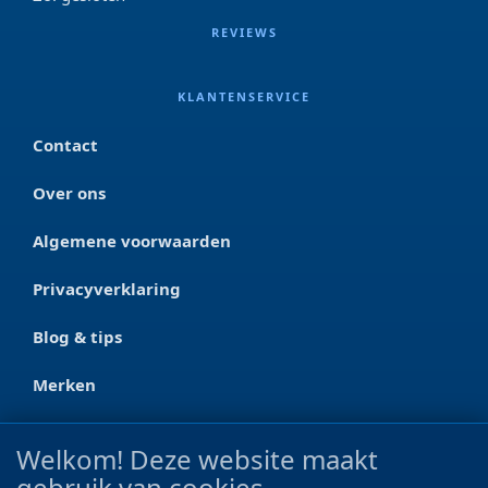
REVIEWS
KLANTENSERVICE
Contact
Over ons
Algemene voorwaarden
Privacyverklaring
Blog & tips
Merken
CONTACT
Welkom! Deze website maakt
gebruik van cookies
Ootmarsumseweg 125a