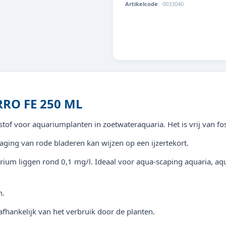
Artikelcode
:
0033040
8713179330404
RRO FE 250 ML
stof voor aquariumplanten in zoetwateraquaria. Het is vrij van fos
aging van rode bladeren kan wijzen op een ijzertekort.
rium liggen rond 0,1 mg/l. Ideaal voor aqua-scaping aquaria, aqu
n.
afhankelijk van het verbruik door de planten.