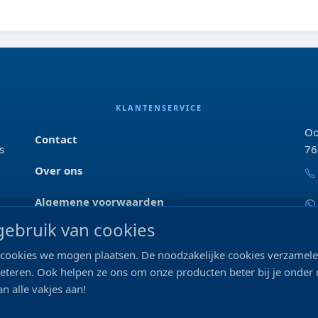
KLANTENSERVICE
Oo
Contact
s
76
Over ons
Algemene voorwaarden
ebruik van cookies
Privacyverklaring
ke cookies we mogen plaatsen. De noodzakelijke cookies verzame
Blog & tips
beteren. Ook helpen ze ons om onze producten beter bij je onder
n alle vakjes aan!
Merken