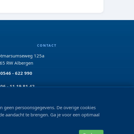
CONTACT
tmarsumseweg 125a
65 RW Albergen
0546 - 622 990
06 - 11 19 81 42
info@bo-vis.nl
len geen persoonsgegevens. De overige cookies
 de aandacht te brengen. Ga je voor een optimaal
VOLG ONS