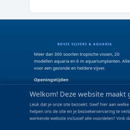
BOVIS VIJVERS & AQUARIA
Meer dan 300 soorten tropische vissen, 20
modellen aquaria en 6 m aquariumplanten. Alle
voor een gezonde en heldere vijver.
Openingstijden
Di 13:00 - 18:00 Wo-Vr: 10:00 - 18:00
Welkom! Deze website maakt g
Za: 09:00 - 17:00
Zo: gesloten>
Leuk dat je onze site bezoekt. Geef hier aan wel
helpen ons de site en je bezoekerservaring te ver
REVIEWS
werkende website inclusief alle voordelen? Vink da